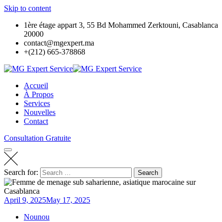
Skip to content
1ère étage appart 3, 55 Bd Mohammed Zerktouni, Casablanca
20000
contact@mgexpert.ma
+(212) 665-378868
Accueil
À Propos
Services
Nouvelles
Contact
Consultation Gratuite
Search for:
Search
April 9, 2025
May 17, 2025
Nounou