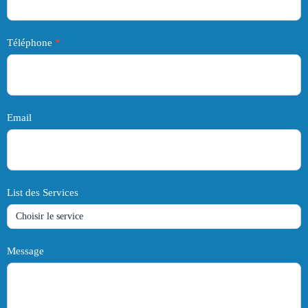
Téléphone
*
Email
List des Services
Message