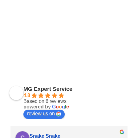
MG Expert Service
4.8
Based on 6 reviews
powered by
G
o
o
g
l
e
review us on
Snake Snake